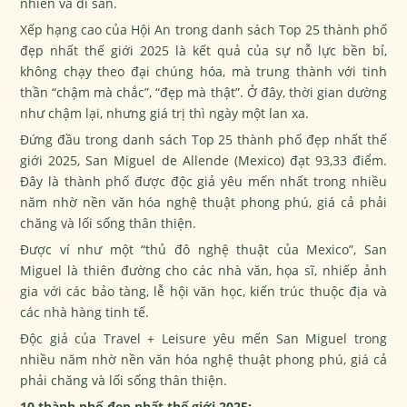
nhiên và di sản.
Xếp hạng cao của Hội An trong danh sách
Top 25 thành phố
đẹp nhất thế giới 2025
là kết quả của sự nỗ lực bền bỉ,
không chạy theo đại chúng hóa, mà trung thành với tinh
thần “chậm mà chắc”, “đẹp mà thật”. Ở đây, thời gian dường
như chậm lại, nhưng giá trị thì ngày một lan xa.
Đứng đầu trong danh sách
Top 25 thành phố đẹp nhất thế
giới 2025
, San Miguel de Allende (Mexico) đạt 93,33 điểm.
Đây là thành phố được độc giả yêu mến nhất trong nhiều
năm nhờ nền văn hóa nghệ thuật phong phú, giá cả phải
chăng và lối sống thân thiện.
Được ví như một “thủ đô nghệ thuật của Mexico”, San
Miguel là thiên đường cho các nhà văn, họa sĩ, nhiếp ảnh
gia với các bảo tàng, lễ hội văn học, kiến trúc thuộc địa và
các nhà hàng tinh tế.
Độc giả của Travel + Leisure yêu mến San Miguel trong
nhiều năm nhờ nền văn hóa nghệ thuật phong phú, giá cả
phải chăng và lối sống thân thiện.
10 thành phố đẹp nhất thế giới 2025: