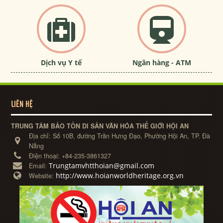
Dịch vụ Y tế
Ngân hàng - ATM
LIÊN HỆ
TRUNG TÂM BẢO TỒN DI SẢN VĂN HÓA THẾ GIỚI HỘI AN
Địa chỉ:
Số 10B, đường Trần Hưng Đạo, Phường Hội An, TP. Đà
Nẵng
Điện thoại:
+84-235-3861327
Trungtamvhtthoian@gmail.com
Email:
http://www.hoianworldheritage.org.vn
Website: