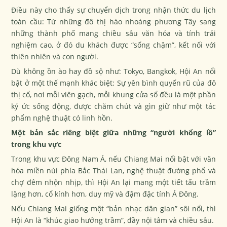
Điều này cho thấy sự chuyển dịch trong nhận thức du lịch
toàn cầu: Từ những đô thị hào nhoáng phương Tây sang
những thành phố mang chiều sâu văn hóa và tính trải
nghiệm cao, ở đó du khách được “sống chậm”, kết nối với
thiên nhiên và con người.
Dù không ồn ào hay đồ sộ như: Tokyo, Bangkok, Hội An nổi
bật ở một thế mạnh khác biệt: Sự yên bình quyến rũ của đô
thị cổ, nơi mỗi viên gạch, mỗi khung cửa sổ đều là một phần
ký ức sống động, được chăm chút và gìn giữ như một tác
phẩm nghệ thuật có linh hồn.
Một bản sắc riêng biệt giữa những “người khổng lồ”
trong khu vực
Trong khu vực Đông Nam Á, nếu Chiang Mai nổi bật với văn
hóa miền núi phía Bắc Thái Lan, nghệ thuật đường phố và
chợ đêm nhộn nhịp, thì Hội An lại mang một tiết tấu trầm
lặng hơn, cổ kính hơn, duy mỹ và đậm đặc tính Á Đông.
Nếu Chiang Mai giống một “bản nhạc dân gian” sôi nổi, thì
Hội An là “khúc giao hưởng trầm”, đầy nội tâm và chiều sâu.