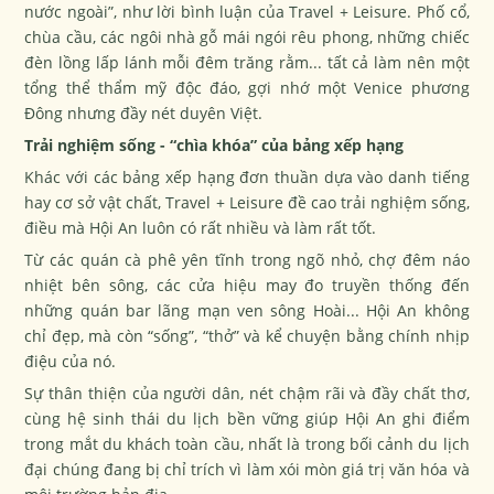
nước ngoài”, như lời bình luận của Travel + Leisure. Phố cổ,
chùa cầu, các ngôi nhà gỗ mái ngói rêu phong, những chiếc
đèn lồng lấp lánh mỗi đêm trăng rằm... tất cả làm nên một
tổng thể thẩm mỹ độc đáo, gợi nhớ một Venice phương
Đông nhưng đầy nét duyên Việt.
Trải nghiệm sống - “chìa khóa” của bảng xếp hạng
Khác với các bảng xếp hạng đơn thuần dựa vào danh tiếng
hay cơ sở vật chất, Travel + Leisure đề cao trải nghiệm sống,
điều mà Hội An luôn có rất nhiều và làm rất tốt.
Từ các quán cà phê yên tĩnh trong ngõ nhỏ, chợ đêm náo
nhiệt bên sông, các cửa hiệu may đo truyền thống đến
những quán bar lãng mạn ven sông Hoài... Hội An không
chỉ đẹp, mà còn “sống”, “thở” và kể chuyện bằng chính nhịp
điệu của nó.
Sự thân thiện của người dân, nét chậm rãi và đầy chất thơ,
cùng hệ sinh thái du lịch bền vững giúp Hội An ghi điểm
trong mắt du khách toàn cầu, nhất là trong bối cảnh du lịch
đại chúng đang bị chỉ trích vì làm xói mòn giá trị văn hóa và