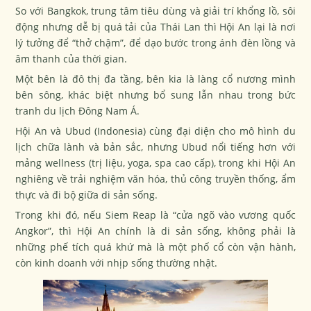
So với Bangkok, trung tâm tiêu dùng và giải trí khổng lồ, sôi
động nhưng dễ bị quá tải của Thái Lan thì Hội An lại là nơi
lý tưởng để “thở chậm”, để dạo bước trong ánh đèn lồng và
âm thanh của thời gian.
Một bên là đô thị đa tầng, bên kia là làng cổ nương mình
bên sông, khác biệt nhưng bổ sung lẫn nhau trong bức
tranh du lịch Đông Nam Á.
Hội An và Ubud (Indonesia) cùng đại diện cho mô hình du
lịch chữa lành và bản sắc, nhưng Ubud nổi tiếng hơn với
mảng wellness (trị liệu, yoga, spa cao cấp), trong khi Hội An
nghiêng về trải nghiệm văn hóa, thủ công truyền thống, ẩm
thực và đi bộ giữa di sản sống.
Trong khi đó, nếu Siem Reap là “cửa ngõ vào vương quốc
Angkor”, thì Hội An chính là di sản sống, không phải là
những phế tích quá khứ mà là một phố cổ còn vận hành,
còn kinh doanh với nhịp sống thường nhật.