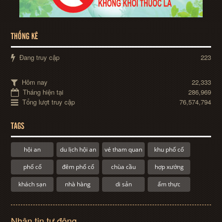
THỐNG KÊ
Đang truy cập
223
Hôm nay
22,333
Tháng hiện tại
286,969
Tổng lượt truy cập
76,574,794
TAGS
hội an
du lịch hội an
vé tham quan
khu phố cổ
phố cổ
đêm phố cổ
chùa cầu
hợp xướng
khách sạn
nhà hàng
di sản
ẩm thực
Nhận tin tự động