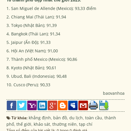
1. San Miguel de Allende (Mexico); 93,33 điểm
2. Chiang Mai (Thái Lan); 91,94
3. Tokyo (Nhật Bản); 91,39
4. Bangkok (Thái Lan); 91,34
5. Jaipur (Ấn Độ); 91,33
6. Hội An (Việt Nam); 91,00
7. Thành phố Mexico (Mexico); 90,86
8. Kyoto (Nhật Bản); 90,61
9. Ubud, Bali (Indonesia); 90,48
10. Cusco (Peru); 90,33
baovanhoa
Từ khóa:
khẳng định
,
bản đồ
,
du lịch
,
toàn cầu
,
thành
phố
,
thế giới
,
khảo sát
,
thường niên
,
tạp chí
Tổng số điểm của bài viết là: 0 trong 0 đánh giá