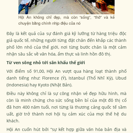
Hội An không chỉ đẹp, mà còn “sống”, “thở” và kể
chuyện bằng chính nhịp điệu của nó
Đây là kết quả của sự đánh giá kỹ lưỡng từ hàng triệu độc
giả quốc tế, những người từng đặt chân đến khắp các thành
phố lớn nhỏ của thế giới, nơi từng bước chân là một cảm
nhận sâu sắc về văn hóa, ẩm thực và linh hồn đô thị.
Từ ven sông nhỏ tới sân khấu thế giới
Với điểm số 91,00, Hội An vượt qua hàng loạt thành phố
danh tiếng như: Florence (Ý), Istanbul (Thổ Nhĩ Kỳ), Ubud
(Indonesia) hay Kyoto (Nhật Bản).
Điều này không chỉ là sự công nhận vẻ đẹp hữu hình, mà
còn là minh chứng cho sức sống bền bỉ của một đô thị cổ
đã hơn 400 năm tuổi, nơi từng là thương cảng quốc tế sầm
uất, giờ trở thành nơi hội tụ cảm xúc của mọi thế hệ du
khách.
Hội An cuốn hút bởi “sự kết hợp giữa văn hóa bản địa và