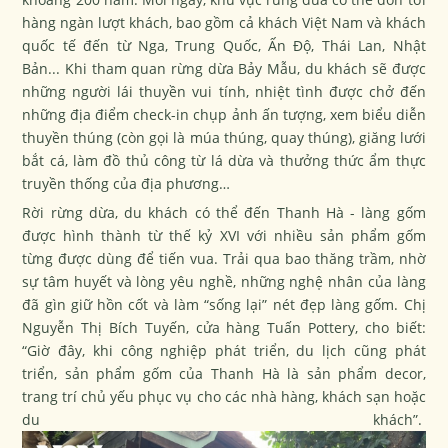
hàng ngàn lượt khách, bao gồm cả khách Việt Nam và khách
quốc tế đến từ Nga, Trung Quốc, Ấn Độ, Thái Lan, Nhật
Bản... Khi tham quan rừng dừa Bảy Mẫu, du khách sẽ được
những người lái thuyền vui tính, nhiệt tình được chở đến
những địa điểm check-in chụp ảnh ấn tượng, xem biểu diễn
thuyền thúng (còn gọi là múa thúng, quay thúng), giăng lưới
bắt cá, làm đồ thủ công từ lá dừa và thưởng thức ẩm thực
truyền thống của địa phương…
Rời rừng dừa, du khách có thể đến Thanh Hà - làng gốm
được hình thành từ thế kỷ XVI với nhiều sản phẩm gốm
từng được dùng để tiến vua. Trải qua bao thăng trầm, nhờ
sự tâm huyết và lòng yêu nghề, những nghệ nhân của làng
đã gìn giữ hồn cốt và làm “sống lại” nét đẹp làng gốm. Chị
Nguyễn Thị Bích Tuyến, cửa hàng Tuấn Pottery, cho biết:
“Giờ đây, khi công nghiệp phát triển, du lịch cũng phát
triển, sản phẩm gốm của Thanh Hà là sản phẩm decor,
trang trí chủ yếu phục vụ cho các nhà hàng, khách sạn hoặc
du khách”.