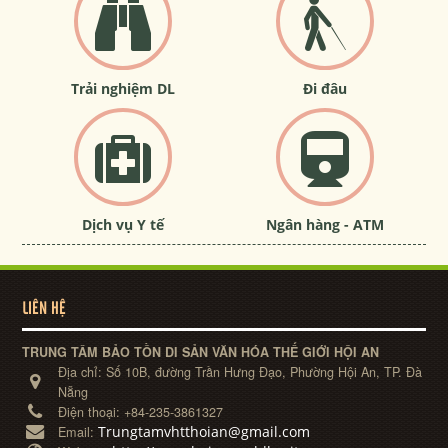
Trải nghiệm DL
Đi đâu
Dịch vụ Y tế
Ngân hàng - ATM
LIÊN HỆ
TRUNG TÂM BẢO TỒN DI SẢN VĂN HÓA THẾ GIỚI HỘI AN
Địa chỉ:
Số 10B, đường Trần Hưng Đạo, Phường Hội An, TP. Đà
Nẵng
Điện thoại:
+84-235-3861327
Trungtamvhtthoian@gmail.com
Email: