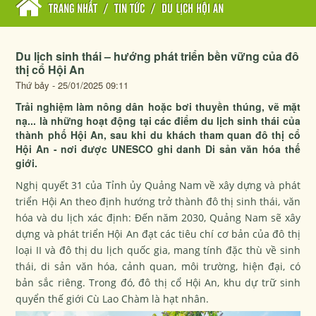
TRANG NHẤT
/
TIN TỨC
/
DU LỊCH HỘI AN
Du lịch sinh thái – hướng phát triển bền vững của đô
thị cổ Hội An
Thứ bảy - 25/01/2025 09:11
Trải nghiệm làm nông dân hoặc bơi thuyền thúng, vẽ mặt
nạ... là những hoạt động tại các điểm du lịch sinh thái của
thành phố Hội An, sau khi du khách tham quan đô thị cổ
Hội An - nơi được UNESCO ghi danh Di sản văn hóa thế
giới.
Nghị quyết 31 của Tỉnh ủy Quảng Nam về xây dựng và phát
triển Hội An theo định hướng trở thành đô thị sinh thái, văn
hóa và du lịch xác định: Đến năm 2030, Quảng Nam sẽ xây
dựng và phát triển Hội An đạt các tiêu chí cơ bản của đô thị
loại II và đô thị du lịch quốc gia, mang tính đặc thù về sinh
thái, di sản văn hóa, cảnh quan, môi trường, hiện đại, có
bản sắc riêng. Trong đó, đô thị cổ Hội An, khu dự trữ sinh
quyển thế giới Cù Lao Chàm là hạt nhân.