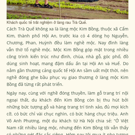
Khách quốc tế trải nghiệm ở làng rau Trà Quế.
Cách Trà Quế không xa là làng mộc Kim Bồng, thuộc xã Cẩm
Kim, thành phố Hội An, trước kia có 4 dòng họ Nguyễn,
Chương, Phan, Huỳnh đều làm nghề mộc. Nay đình làng
vẫn thờ tổ nghề mộc. Mộc Kim Bồng góp mặt trong nhiều
công trình kiến trúc như đình, chùa, nhà gỗ, góc phố, đồ
dùng sinh hoạt, mang đậm dấu ấn tại Hội An và Huế. Do
nằm gần thương cảng quốc tế Hội An sầm uất một thời, nên
nghề đóng ghe bầu phục vụ giao thương ở làng mộc Kim
Bồng đã từng rất phát triển.
Ngày nay, cùng với nghề đóng thuyền, làm gỗ trang trí nội
ngoại thất, du khách đến Kim Bồng còn bị thu hút bởi
những bức tượng gỗ và hàng trang trí tinh xảo, đủ mọi kích
cỡ, có bức chỉ vài chục nghìn, có bức hàng chục triệu. Anh
Võ Anh Phương, một du khách từ Hà Nội chia sẻ: “Ở Việt
Nam rất nhiều làng mộc, nhưng đến Kim Bồng tôi vẫn thấy
có những nét đặc sắc riêng. Hôm nay tôi mua ít pho tượng