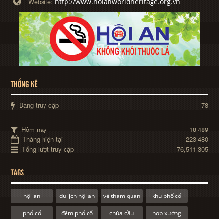
http://www.hoianworldheritage.org.vn
Website:
THỐNG KÊ
Đang truy cập
78
Hôm nay
18,489
Tháng hiện tại
223,480
Tổng lượt truy cập
76,511,305
TAGS
hội an
du lịch hội an
vé tham quan
khu phố cổ
phố cổ
đêm phố cổ
chùa cầu
hợp xướng