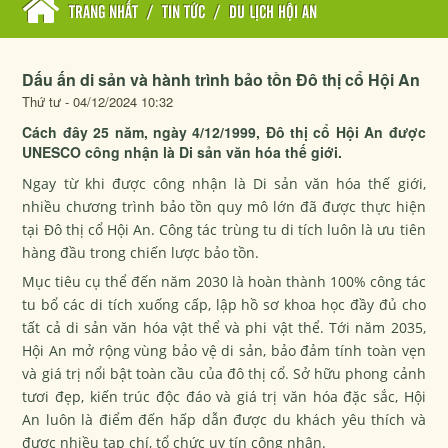
TRANG NHẤT
/
TIN TỨC
/
DU LỊCH HỘI AN
Dấu ấn di sản và hành trình bảo tồn Đô thị cổ Hội An
Thứ tư - 04/12/2024 10:32
Cách đây 25 năm, ngày 4/12/1999, Đô thị cổ Hội An được
UNESCO công nhận là Di sản văn hóa thế giới.
Ngay từ khi được công nhận là Di sản văn hóa thế giới,
nhiều chương trình bảo tồn quy mô lớn đã được thực hiện
tại Đô thị cổ Hội An. Công tác trùng tu di tích luôn là ưu tiên
hàng đầu trong chiến lược bảo tồn.
Mục tiêu cụ thể đến năm 2030 là hoàn thành 100% công tác
tu bổ các di tích xuống cấp, lập hồ sơ khoa học đầy đủ cho
tất cả di sản văn hóa vật thể và phi vật thể. Tới năm 2035,
Hội An mở rộng vùng bảo vệ di sản, bảo đảm tính toàn vẹn
và giá trị nổi bật toàn cầu của đô thị cổ. Sở hữu phong cảnh
tươi đẹp, kiến trúc độc đáo và giá trị văn hóa đặc sắc, Hội
An luôn là điểm đến hấp dẫn được du khách yêu thích và
được nhiều tạp chí, tổ chức uy tín công nhận.