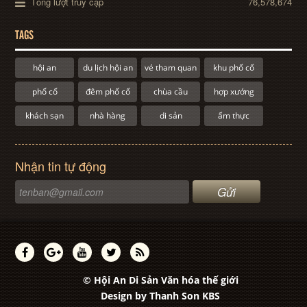
Tổng lượt truy cập
76,578,674
TAGS
hội an
du lịch hội an
vé tham quan
khu phố cổ
phố cổ
đêm phố cổ
chùa cầu
hợp xướng
khách sạn
nhà hàng
di sản
ẩm thực
Nhận tin tự động
© Hội An Di Sản Văn hóa thế giới
Design by
Thanh Son KBS