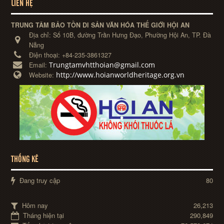
LIÊN HỆ
TRUNG TÂM BẢO TỒN DI SẢN VĂN HÓA THẾ GIỚI HỘI AN
Địa chỉ:
Số 10B, đường Trần Hưng Đạo, Phường Hội An, TP. Đà
Nẵng
Điện thoại:
+84-235-3861327
Trungtamvhtthoian@gmail.com
Email:
http://www.hoianworldheritage.org.vn
Website:
THỐNG KÊ
Đang truy cập
80
Hôm nay
26,213
Tháng hiện tại
290,849