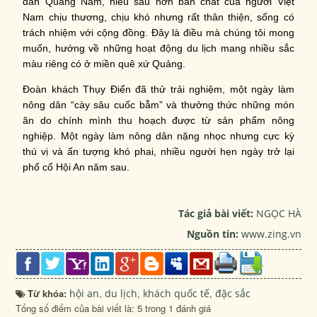
dân Quảng Nam, hiểu sâu hơn bản chất của người Việt
Nam chịu thương, chịu khó nhưng rất thân thiện, sống có
trách nhiệm với cộng đồng. Đây là điều mà chúng tôi mong
muốn, hướng về những hoạt động du lịch mang nhiều sắc
màu riêng có ở miền quê xứ Quảng.
Đoàn khách Thụy Điển đã thử trải nghiệm, một ngày làm
nông dân “cày sâu cuốc bẫm” và thưởng thức những món
ăn do chính mình thu hoạch được từ sản phẩm nông
nghiệp. Một ngày làm nông dân nặng nhọc nhưng cực kỳ
thú vị và ấn tượng khó phai, nhiều người hẹn ngày trở lại
phố cổ Hội An năm sau.
Tác giả bài viết:
NGỌC HÀ
Nguồn tin:
www.zing.vn
Từ khóa:
hội an
,
du lịch
,
khách quốc tế
,
đặc sắc
Tổng số điểm của bài viết là: 5 trong 1 đánh giá