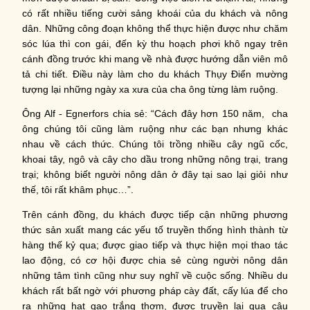
có rất nhiều tiếng cười sảng khoái của du khách và nông
dân. Những công đoạn không thể thực hiện được như chăm
sóc lúa thì con gái, đến kỳ thu hoạch phơi khô ngay trên
cánh đồng trước khi mang về nhà được hướng dẫn viên mô
tả chi tiết. Điều này làm cho du khách Thụy Điển mường
tượng lại những ngày xa xưa của cha ông từng làm ruộng.
Ông Alf - Egnerfors chia sẻ: “Cách đây hơn 150 năm, cha
ông chúng tôi cũng làm ruộng như các bạn nhưng khác
nhau về cách thức. Chúng tôi trồng nhiều cây ngũ cốc,
khoai tây, ngô và cây cho dầu trong những nông trại, trang
trại; không biết người nông dân ở đây tại sao lại giỏi như
thế, tôi rất khâm phục…”.
Trên cánh đồng, du khách được tiếp cận những phương
thức sản xuất mang các yếu tố truyền thống hình thành từ
hàng thế kỷ qua; được giao tiếp và thực hiện mọi thao tác
lao động, có cơ hội được chia sẻ cùng người nông dân
những tâm tình cũng như suy nghĩ về cuộc sống. Nhiều du
khách rất bất ngờ với phương pháp cày đất, cấy lúa để cho
ra những hạt gạo trắng thơm, được truyền lại qua câu