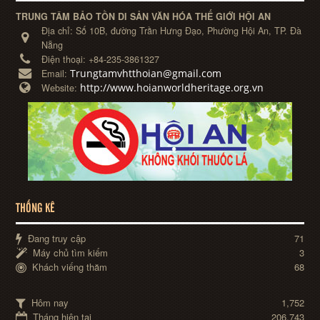
TRUNG TÂM BẢO TỒN DI SẢN VĂN HÓA THẾ GIỚI HỘI AN
Địa chỉ:
Số 10B, đường Trần Hưng Đạo, Phường Hội An, TP. Đà
Nẵng
Điện thoại:
+84-235-3861327
Trungtamvhtthoian@gmail.com
Email:
http://www.hoianworldheritage.org.vn
Website:
THỐNG KÊ
Đang truy cập
71
Máy chủ tìm kiếm
3
Khách viếng thăm
68
Hôm nay
1,752
Tháng hiện tại
206,743