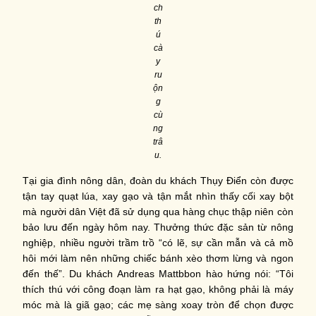
ch
th
ú
cà
y
ru
ộn
g
cù
ng
trâ
u.
Tại gia đình nông dân, đoàn du khách Thụy Điển còn được
tận tay quạt lúa, xay gạo và tận mắt nhìn thấy cối xay bột
mà người dân Việt đã sử dụng qua hàng chục thập niên còn
bảo lưu đến ngày hôm nay. Thưởng thức đặc sản từ nông
nghiệp, nhiều người trầm trồ “có lẽ, sự cần mẫn và cả mồ
hôi mới làm nên những chiếc bánh xèo thơm lừng và ngon
đến thế”. Du khách Andreas Mattbbon hào hứng nói: “Tôi
thích thú với công đoạn làm ra hạt gạo, không phải là máy
móc mà là giã gạo; các mẹ sàng xoay tròn để chọn được