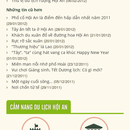
Thú vị du lịch ruộng Hội An
(06/02/2012)
Những tin cũ hơn
Phố cổ Hội An là điểm đến hấp dẫn nhất năm 2011
(29/01/2012)
Tây ăn tết ta ở Hội An
(28/01/2012)
Khách du xuân đổ về đường hoa Hội An
(21/01/2012)
Rực rỡ sắc xuân
(20/01/2012)
“Thương hiệu” lá Lao
(20/01/2012)
"Tây", "ta" cùng hát vang ca khúc Happy New Year
(01/01/2012)
Miên man nỗi nhớ phố Hoài
(23/12/2011)
Vui chơi Giáng sinh, Tết Dương lịch: Có gì mới?
(21/12/2011)
Một ngày cuối sông…
(05/12/2011)
Nơi chốn tử tế
(29/11/2011)
CẨM NANG DU LỊCH HỘI AN