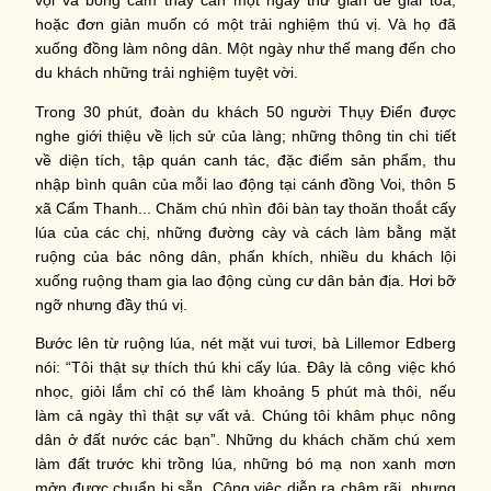
vội vã bỗng cảm thấy cần một ngày thư giãn để giải tỏa,
hoặc đơn giản muốn có một trải nghiệm thú vị. Và họ đã
xuống đồng làm nông dân. Một ngày như thế mang đến cho
du khách những trải nghiệm tuyệt vời.
Trong 30 phút, đoàn du khách 50 người Thụy Điển được
nghe giới thiệu về lịch sử của làng; những thông tin chi tiết
về diện tích, tập quán canh tác, đặc điểm sản phẩm, thu
nhập bình quân của mỗi lao động tại cánh đồng Voi, thôn 5
xã Cẩm Thanh... Chăm chú nhìn đôi bàn tay thoăn thoắt cấy
lúa của các chị, những đường cày và cách làm bằng mặt
ruộng của bác nông dân, phấn khích, nhiều du khách lội
xuống ruộng tham gia lao động cùng cư dân bản địa. Hơi bỡ
ngỡ nhưng đầy thú vị.
Bước lên từ ruộng lúa, nét mặt vui tươi, bà Lillemor Edberg
nói: “Tôi thật sự thích thú khi cấy lúa. Đây là công việc khó
nhọc, giỏi lắm chỉ có thể làm khoảng 5 phút mà thôi, nếu
làm cả ngày thì thật sự vất vả. Chúng tôi khâm phục nông
dân ở đất nước các bạn”. Những du khách chăm chú xem
làm đất trước khi trồng lúa, những bó mạ non xanh mơn
mởn được chuẩn bị sẵn. Công việc diễn ra chậm rãi, nhưng