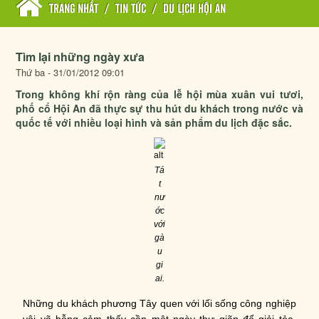
TRANG NHẤT
/
TIN TỨC
/
DU LỊCH HỘI AN
Tìm lại những ngày xưa
Thứ ba - 31/01/2012 09:01
Trong không khí rộn ràng của lễ hội mùa xuân vui tươi,
phố cổ Hội An đã thực sự thu hút du khách trong nước và
quốc tế với nhiều loại hình và sản phẩm du lịch đặc sắc.
Tá
t
nư
ớc
với
gà
u
gi
ai.
Những du khách phương Tây quen với lối sống công nghiệp