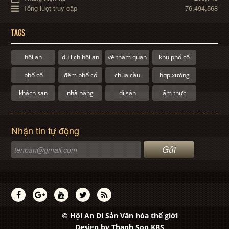
Tổng lượt truy cập
76,494,568
TAGS
hội an
du lịch hội an
vé tham quan
khu phố cổ
phố cổ
đêm phố cổ
chùa cầu
hợp xướng
khách sạn
nhà hàng
di sản
ẩm thực
Nhận tin tự động
© Hội An Di Sản Văn hóa thế giới
Design by
Thanh Son KBS