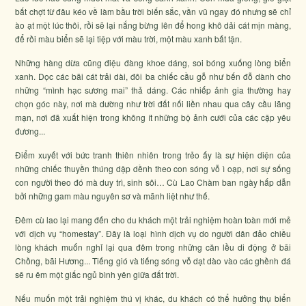
bất chợt từ đâu kéo về làm bầu trời biến sắc, vần vũ ngay đó nhưng sẽ chỉ
ào ạt một lúc thôi, rồi sẽ lại nắng bừng lên để hong khô dải cát mịn màng,
để rồi màu biển sẽ lại tiệp với màu trời, một màu xanh bất tận.
Những hàng dừa cũng điệu đàng khoe dáng, soi bóng xuống lòng biển
xanh. Dọc các bãi cát trải dài, đôi ba chiếc cầu gỗ như bến đỗ dành cho
những “mình hạc sương mai” thả dáng. Các nhiếp ảnh gia thường hay
chọn góc này, nơi mà dường như trời đất nối liền nhau qua cây cầu lãng
mạn, nơi đã xuất hiện trong không ít những bộ ảnh cưới của các cặp yêu
đương...
Điểm xuyết với bức tranh thiên nhiên trong trẻo ấy là sự hiện diện của
những chiếc thuyền thúng dập dềnh theo con sóng vỗ ì oạp, nơi sự sống
con người theo đó mà duy trì, sinh sôi… Cù Lao Chàm ban ngày hấp dẫn
bởi những gam màu nguyên sơ và mãnh liệt như thế.
Đêm cù lao lại mang đến cho du khách một trải nghiệm hoàn toàn mới mẻ
với dịch vụ “homestay”. Đây là loại hình dịch vụ do người dân đảo chiều
lòng khách muốn nghỉ lại qua đêm trong những căn lều di động ở bãi
Chồng, bãi Hương... Tiếng gió và tiếng sóng vỗ dạt dào vào các ghềnh đá
sẽ ru êm một giấc ngủ bình yên giữa đất trời.
Nếu muốn một trải nghiệm thú vị khác, du khách có thể hưởng thụ biển