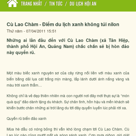
TRANG NHẤT
/
TIN TỨC
/
DU LỊCH HỘI AN
Cù Lao Chàm - Điểm du lịch xanh không túi nilon
Thứ năm - 07/04/2011 15:51
Những ai lần đầu đến với Cù Lao Chàm (xã Tân Hiệp,
thành phố Hội An, Quảng Nam) chắc chắn sẽ bị hòn đảo
này quyến rũ.
Một màu biếc xanh nguyên sơ của cây rừng nối liền với màu xanh của
biển bằng dải lụa cát trắng mịn màng, lấp lánh dưới ánh nắng vàng và
màu trời xanh thẳm…
Không chỉ là vẻ đẹp thiên nhiên mà con người nơi đây mới thực sự là “món
quà quý” đảo dành tặng du khách. Sự chân tình, hồn hậu và mến khách sẽ
khiến bước chân những ai trót lãng du tới đây quyến luyến lúc phải rời xa.
Quyến rũ biển đảo xanh
Mùa hè dẫu có nóng bỏng thì vẫn khó lòng chạm tới Cù Lao Chàm. Cù
Lao lúc nào cũng mướt mắt và sóng sánh xanh. Cơn mưa giông, gió giật