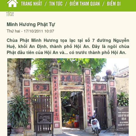
TRANG NHẤT
/
TIN TỨC
/
ĐIỂM THAM QUAN
/
ĐIỂM DI
TÍCH
Minh Hương Phật Tự
Thứ hai - 17/10/2011 10:07
Chùa Phật Minh Hương tọa lạc tại số 7 đường Nguyễn
Huệ, khối An Định, thành phố Hội An. Đây là ngôi chùa
Phật đầu tiên của Hội An và... có trước thành phố Hội An.