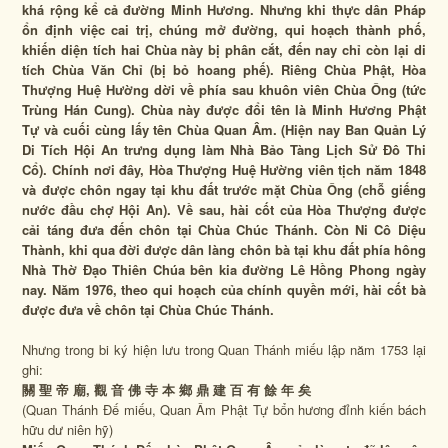
khá rộng kể cả đường Minh Hương. Nhưng khi thực dân Pháp
ổn định việc cai trị, chúng mở đường, qui hoạch thành phố,
khiến diện tích hai Chùa này bị phân cắt, đến nay chỉ còn lại di
tích Chùa Văn Chỉ (bị bỏ hoang phế).
Riêng Chùa Phật, Hòa
Thượng Huệ Hường dời về phía sau khuôn viên Chùa Ông (tức
Trùng Hán Cung). Chùa này được đổi tên là Minh Hương Phật
Tự và cuối cùng lấy tên Chùa Quan Âm. (Hiện nay Ban Quản Lý
Di Tích Hội An trưng dụng làm Nhà Bảo Tàng Lịch Sử Đô Thi
Cổ). Chính nơi đây, Hòa Thượng Huệ Hường viên tịch năm 1848
và được chôn ngay tại khu đất trước mặt Chùa Ông (chỗ giếng
nước đầu chợ Hội An). Về sau, hài cốt của Hòa Thượng được
cải táng đưa đến chôn tại Chùa Chúc Thánh. Còn Ni Cô Diệu
Thành, khi qua đời được dân làng chôn bà tại khu đất phía hông
Nhà Thờ Đạo Thiên Chúa bên kia đường Lê Hồng Phong ngày
nay. Năm 1976, theo qui hoạch của chính quyền mới, hài cốt bà
được đưa về chôn tại Chùa Chúc Thánh.
Nhưng trong bi ký hiện lưu trong Quan Thánh miếu lập năm 1753 lại
ghi:
關 聖 帝 廟, 觀 音 佛 寺 本 鄉 鼎 建 百 有 餘 年 矣
(Quan Thánh Đế miếu, Quan Âm Phật Tự bổn hương đỉnh kiến bách
hữu dư niên hỹ)