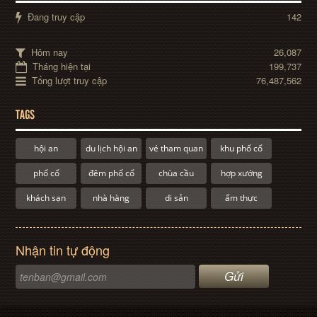
Đang truy cập
142
Hôm nay
26,087
Tháng hiện tại
199,737
Tổng lượt truy cập
76,487,562
TAGS
hội an
du lịch hội an
vé tham quan
khu phố cổ
phố cổ
đêm phố cổ
chùa cầu
hợp xướng
khách sạn
nhà hàng
di sản
ẩm thực
Nhận tin tự động