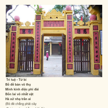
Trí tuệ - Từ bi
Bồ đề bản vô thụ
Minh kính diệc phi đài
Bổn lai vô nhất vật
Hà xứ nhạ trần ai
(Bồ đề chẳng phải cây