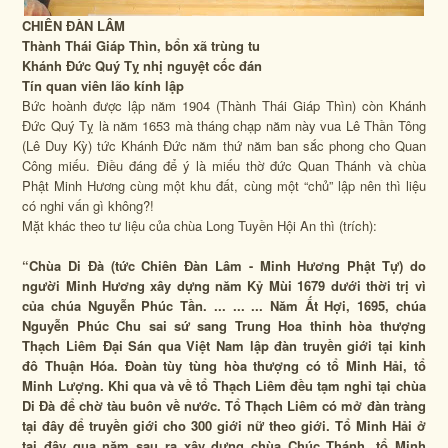
CHIÊN ĐÀN LÂM
Thành Thái Giáp Thìn, bổn xã trùng tu
Khánh Đức Quý Tỵ nhị nguyệt cốc đán
Tín quan viên lão kính lập
Bức hoành được lập năm 1904 (Thành Thái Giáp Thìn) còn Khánh
Đức Quý Tỵ là năm 1653 mà tháng chạp năm này vua Lê Thần Tông
(Lê Duy Kỳ) tức Khánh Đức năm thứ năm ban sắc phong cho Quan
Công miếu. Điều đáng để ý là miếu thờ đức Quan Thánh và chùa
Phật Minh Hương cùng một khu đất, cùng một “chủ” lập nên thì liệu
có nghi vấn gì không?!
Mặt khác theo tư liệu của chùa Long Tuyền Hội An thì (trích):
“Chùa Di Đà (tức Chiên Đàn Lâm - Minh Hương Phật Tự) do
người Minh Hương xây dựng năm Kỷ Mùi 1679 dưới thời trị vì
của chúa Nguyễn Phúc Tần. ... ... ... Năm Ất Hợi, 1695, chúa
Nguyễn Phúc Chu sai sứ sang Trung Hoa thỉnh hòa thượng
Thạch Liêm Đại Sán qua Việt Nam lập đàn truyền giới tại kinh
đô Thuận Hóa. Đoàn tùy tùng hòa thượng có tổ Minh Hải, tổ
Minh Lượng. Khi qua và về tổ Thạch Liêm đều tạm nghỉ tại chùa
Di Đà để chờ tàu buôn về nước. Tổ Thạch Liêm có mở đàn tràng
tại đây để truyền giới cho 300 giới nữ theo giới. Tổ Minh Hải ở
tại đây qua năm sau ra xây dựng chùa Chúc Thánh, tổ Minh