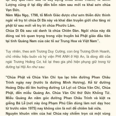
Lượng cũng ở tại đây đến bốn năm sau mới ra khai sơn chùa
Vạn Đức.
Năm Mậu Ngọ, 1798, tổ Minh Giác được chư sơn thiền đức thỉnh
ngài về trụ trì chùa Di Đà này và khai đàn truyền giới cho tăng ni
phật tử sau mới về trụ trì chùa Phước Lâm.
Chùa Di Đà sau cải danh là chùa Chiên Đàn. Ngôi chùa này đã
đóng vai trò quan trọng trong việc truyền bá Phật giáo đầu tiên
tại tỉnh Quảng Nam của các tổ sư Trung Hoa và Việt Nam”.
Tuy nhiên, theo anh Trương Duy Cường, con ông Trương Đình Hoanh,
chủ nhiều hiệu buôn và hý viện PHI ANH ở Hội An, là dòng dõi của
ngài Trương Hoằng Cơ, kể lại theo gia phổ hiện phụng giữ trong từ
đường tại Hội An như sau:
"Chùa Phật và Chùa Văn Chỉ tọa lạc trên đường Phan Châu
Trinh ngày nay (trước là đường Minh Hương). Kể từ đường
Hoàng Diệu đổ lên hướng đường Lê Lợi có Chùa Văn Chỉ, Chùa
Phật, đến miếu Quảng An. Chùa Văn Chỉ thờ Đức Khổng Tử.
Miếu Quảng An nằm góc đường Phan Châu Trinh và kiệt ra
giếng Bá Lễ (nơi này ông Phạm Phú Cần dùng làm nơi dạy hoc
từ trước năm 1975) nay không còn là nơi để chiêm bái nữa.
Nguyên khuôn viên của hai Chùa này chiếm trọn cả một vùng