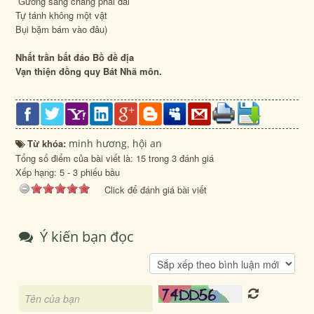
Gương sáng chẳng phải đài
Tự tánh không một vật
Bụi bặm bám vào đâu)
Nhất trần bất đáo Bồ đề địa
Vạn thiện đồng quy Bát Nhã môn.
Từ khóa:
minh hương
,
hội an
Tổng số điểm của bài viết là: 15 trong 3 đánh giá
Xếp hạng:
5
-
3
phiếu bầu
Click để đánh giá bài viết
Ý kiến bạn đọc