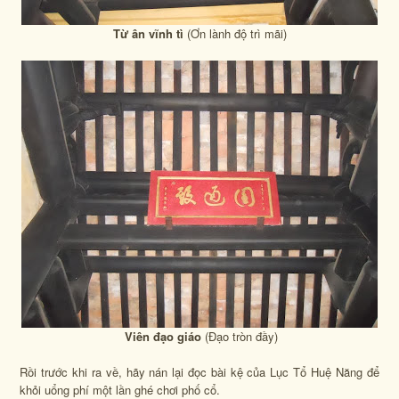
Từ ân vĩnh tì
(Ơn lành độ trì mãi)
Viên đạo giáo
(Đạo tròn đầy)
Rồi trước khi ra về, hãy nán lại đọc bài kệ của Lục Tổ Huệ Năng để
khỏi uổng phí một lần ghé chơi phố cổ.