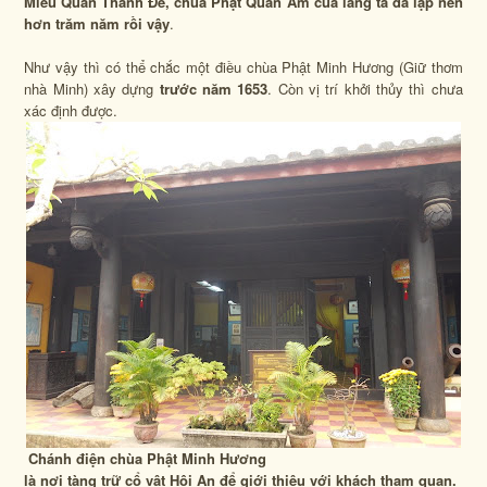
Miếu Quan Thánh Đế, chùa Phật Quan Âm của làng ta đã lập nên
hơn trăm năm rồi vậy
.
Như vậy thì có thể chắc một điều chùa Phật Minh Hương (
Giữ thơm
nhà Minh
) xây dựng
trước năm 1653
. Còn vị trí khởi thủy thì chưa
xác định được.
Chánh điện chùa Phật Minh Hương
là nơi tàng trữ cổ vật Hội An để giới thiệu với khách tham quan.