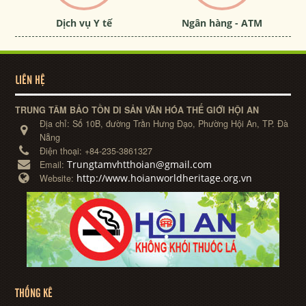
Dịch vụ Y tế
Ngân hàng - ATM
LIÊN HỆ
TRUNG TÂM BẢO TỒN DI SẢN VĂN HÓA THẾ GIỚI HỘI AN
Địa chỉ:
Số 10B, đường Trần Hưng Đạo, Phường Hội An, TP. Đà
Nẵng
Điện thoại:
+84-235-3861327
Trungtamvhtthoian@gmail.com
Email:
http://www.hoianworldheritage.org.vn
Website:
THỐNG KÊ