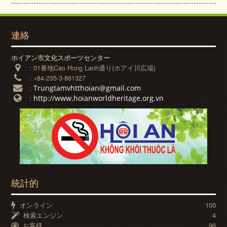
連絡
ホイアン市文化スポーツセンター
:
01番地Cao Hong Lanh通り(ホアイ川広場)
:
+84-235-3-861327
Trungtamvhtthoian@gmail.com
:
http://www.hoianworldheritage.org.vn
:
統計的
オンライン
100
検索エンジン
4
お客様
96