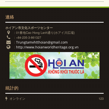
連絡
ホイアン市文化スポーツセンター
:
01番地Cao Hong Lanh通り(ホアイ川広場)
:
+84-235-3-861327
Trungtamvhtthoian@gmail.com
:
http://www.hoianworldheritage.org.vn
:
統計的
オンライン
123