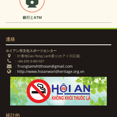
銀行とATM
連絡
ホイアン市文化スポーツセンター
:
01番地Cao Hong Lanh通り(ホアイ川広場)
:
+84-235-3-861327
Trungtamvhtthoian@gmail.com
:
http://www.hoianworldheritage.org.vn
:
統計的