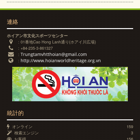
連絡
ホイアン市文化スポーツセンター
:
01番地Cao Hong Lanh通り(ホアイ川広場)
:
+84-235-3-861327
Trungtamvhtthoian@gmail.com
:
http://www.hoianworldheritage.org.vn
:
統計的
オンライン
159
検索エンジン
3
お客様
156