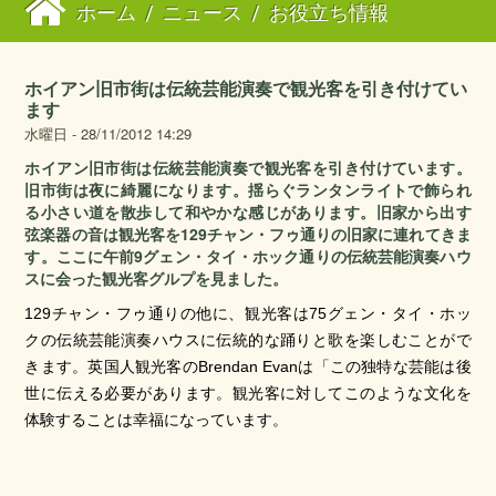
ホーム
/
ニュース
/
お役立ち情報
ホイアン旧市街は伝統芸能演奏で観光客を引き付けてい
ます
水曜日 - 28/11/2012 14:29
ホイアン旧市街は伝統芸能演奏で観光客を引き付けています。
旧市街は夜に綺麗になります。揺らぐランタンライトで飾られ
る小さい道を散歩して和やかな感じがあります。旧家から出す
弦楽器の音は観光客を129チャン・フゥ通りの旧家に連れてきま
す。ここに午前9グェン・タイ・ホック通りの伝統芸能演奏ハウ
スに会った観光客グルプを見ました。
129
75
チャン・フゥ通りの他に、観光客は
グェン・タイ・ホッ
クの伝統芸能演奏ハウスに伝統的な踊りと歌を楽しむことがで
Brendan Evan
きます。英国人観光客の
は「この独特な芸能は後
世に伝える必要があります。観光客に対してこのような文化を
体験することは幸福になっています。