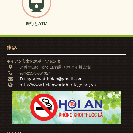
銀行とATM
連絡
ホイアン市文化スポーツセンター
:
01番地Cao Hong Lanh通り(ホアイ川広場)
:
+84-235-3-861327
Trungtamvhtthoian@gmail.com
:
http://www.hoianworldheritage.org.vn
: