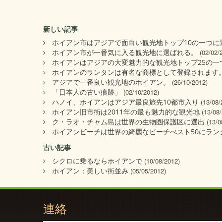
新しい記事
ホイアン市はアジアで面白い観光地トップ10の一つに
ホイアン市が一番気に入る観光地に選ばれる。
(02/02/
ホイアンはアジアの大変魅力的な観光地トップ25の一
ホイアンのランタンは有名な商標として登録されます
アジアで一番良い観光地のホイアン。
(26/10/2012)
「日本人の古い痕跡」
(02/10/2012)
ハノイ、ホイアンはアジア最良旅先10都市入り
(13/08/
ホイアン旧市街は2011年の最も魅力的な観光地
(13/08
ク・ラオ・チャム島は世界の生物圏保護区に選出
(13/0
ホイアンビーチは世界の綺麗なビーチべスト50にラン
古い記事
シクロに乗るならホイアンで
(10/08/2012)
ホイアン：美しい街並み
(05/05/2012)
連絡