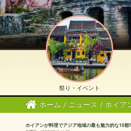
祭り・イベント
ホーム
/
ニュース
/
ホイア
ホイアンが料理でアジア地域の最も魅力的な10都