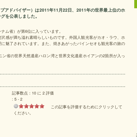
ップアドバイザー）は2011年11月22日、2011年の世界最上位のホ
ングを公表しました。
ンナム省）が第6位に入っています。
贅沢感が満ち溢れ素晴らしいものです。外国人観光客がカオ・ラウ、ホ
理に魅了されています。また、焼きあがったバインセオも観光客の旅の
ニン省の世界天然遺産ハロン湾と世界文化遺産ホイアンの2箇所が入っ
記事数点：10 に 2 評価
:
5
-
2
この記事を評価するためにクリックして
ください。