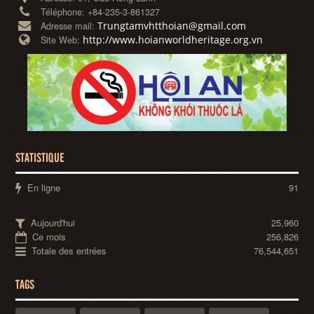
Téléphone:
+84-235-3-861327
Trungtamvhtthoian@gmail.com
Adresse mail:
http://www.hoianworldheritage.org.vn
Site Web:
STATISTIQUE
En ligne
91
Aujourd'hui
25,960
Ce mois
256,826
Totale des entrées
76,544,651
TAGS