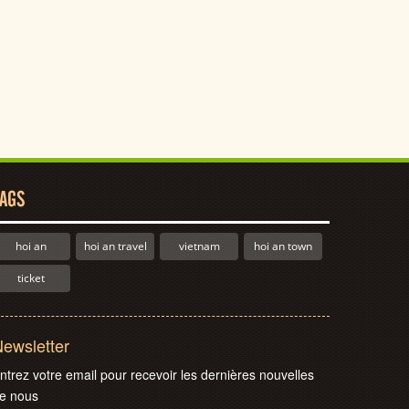
AGS
hoi an
hoi an travel
vietnam
hoi an town
ticket
ewsletter
ntrez votre email pour recevoir les dernières nouvelles
e nous