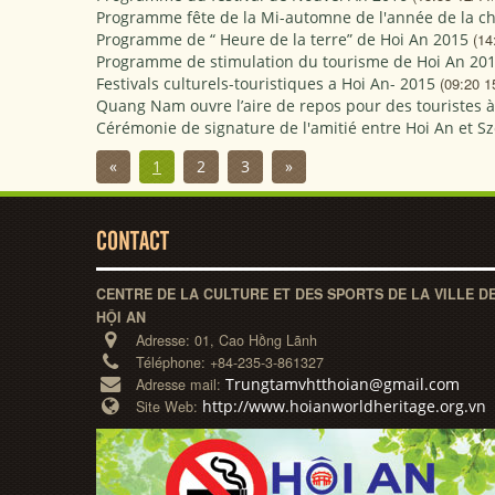
Programme fête de la Mi-automne de l'année de la ch
Programme de “ Heure de la terre” de Hoi An 2015
(14
Programme de stimulation du tourisme de Hoi An 20
Festivals culturels-touristiques a Hoi An- 2015
(09:20 1
Quang Nam ouvre l’aire de repos pour des touristes à l
Cérémonie de signature de l'amitié entre Hoi An et S
«
1
2
3
»
CONTACT
CENTRE DE LA CULTURE ET DES SPORTS DE LA VILLE D
HỘI AN
Adresse:
01, Cao Hồng Lãnh
Téléphone:
+84-235-3-861327
Trungtamvhtthoian@gmail.com
Adresse mail:
http://www.hoianworldheritage.org.vn
Site Web: