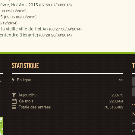
èvre, Hoi An - 2015
(07:59 07/09/2015)
:08 25/03/2015)
15
(09:05 02/03/2015)
5/12/2014)
a vieille ville de Hoi An
(08:27 30/09/2014)
zentendre (Hongrie)
(08:28 28/08/2014)
STATISTIQUE
T
En ligne
53
E
Aujourd'hui
23,673
Ce mois
228,664
Totale des entrées
76,516,489
N
E
d