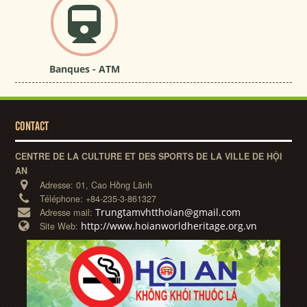
Banques - ATM
CONTACT
CENTRE DE LA CULTURE ET DES SPORTS DE LA VILLE DE HỘI
AN
Adresse:
01, Cao Hồng Lãnh
Téléphone:
+84-235-3-861327
Trungtamvhtthoian@gmail.com
Adresse mail:
http://www.hoianworldheritage.org.vn
Site Web: