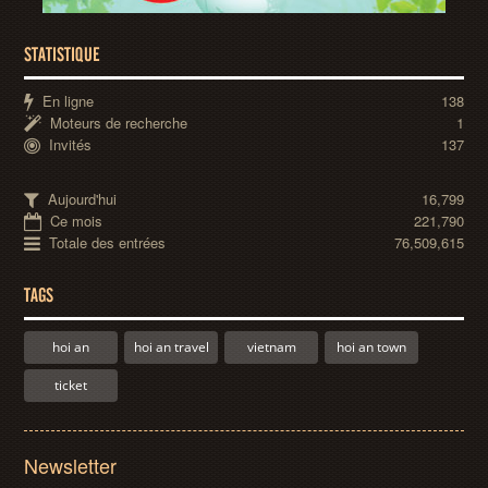
STATISTIQUE
En ligne
138
Moteurs de recherche
1
Invités
137
Aujourd'hui
16,799
Ce mois
221,790
Totale des entrées
76,509,615
TAGS
hoi an
hoi an travel
vietnam
hoi an town
ticket
Newsletter