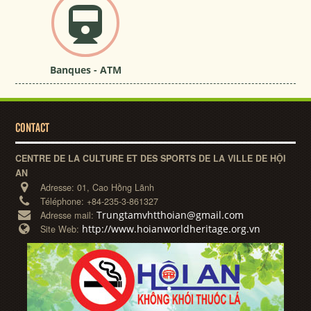
Banques - ATM
CONTACT
CENTRE DE LA CULTURE ET DES SPORTS DE LA VILLE DE HỘI
AN
Adresse:
01, Cao Hồng Lãnh
Téléphone:
+84-235-3-861327
Trungtamvhtthoian@gmail.com
Adresse mail:
http://www.hoianworldheritage.org.vn
Site Web: