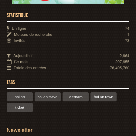
STATISTIQUE
En ligne
74
Moteurs de recherche
1
Invités
73
Aujourd'hui
2,964
Ce mois
207,955
Totale des entrées
76,495,780
TAGS
hoi an
hoi an travel
vietnam
hoi an town
ticket
Newsletter