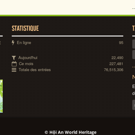
STATISTIQUE
T
En ligne
95
E
Aujourd'hui
22,490
Ce mois
227,481
Totale des entrées
76,515,306
N
E
d
© Hội An World Heritage