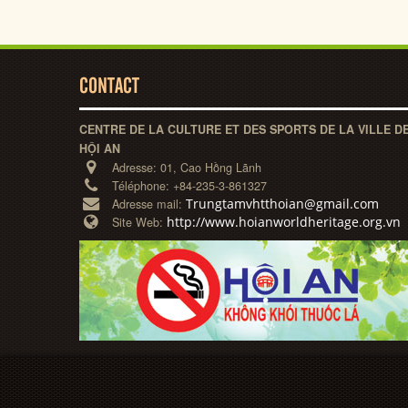
CONTACT
CENTRE DE LA CULTURE ET DES SPORTS DE LA VILLE D
HỘI AN
Adresse:
01, Cao Hồng Lãnh
Téléphone:
+84-235-3-861327
Trungtamvhtthoian@gmail.com
Adresse mail:
http://www.hoianworldheritage.org.vn
Site Web: