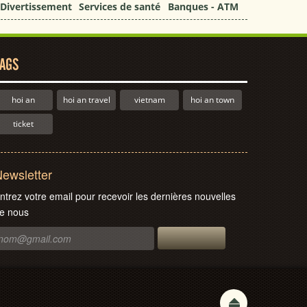
Divertissement
Services de santé
Banques - ATM
AGS
hoi an
hoi an travel
vietnam
hoi an town
ticket
ewsletter
ntrez votre email pour recevoir les dernières nouvelles
e nous