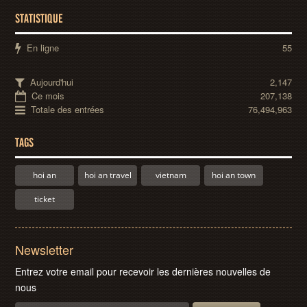
STATISTIQUE
En ligne
55
Aujourd'hui
2,147
Ce mois
207,138
Totale des entrées
76,494,963
TAGS
hoi an
hoi an travel
vietnam
hoi an town
ticket
Newsletter
Entrez votre email pour recevoir les dernières nouvelles de
nous