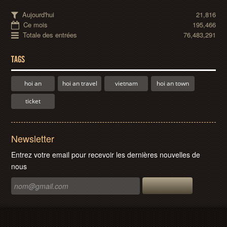
Aujourd'hui
21,816
Ce mois
195,466
Totale des entrées
76,483,291
TAGS
hoi an
hoi an travel
vietnam
hoi an town
ticket
Newsletter
Entrez votre email pour recevoir les dernières nouvelles de
nous