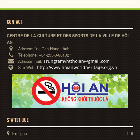
CONTACT
CENTRE DE LA CULTURE ET DES SPORTS DE LA VILLE DE HỘI
AN
Adresse:
01, Cao Hồng Lãnh
Téléphone:
+84-235-3-861327
Trungtamvhtthoian@gmail.com
Adresse mail:
http://www.hoianworldheritage.org.vn
Site Web:
STATISTIQUE
En ligne
116