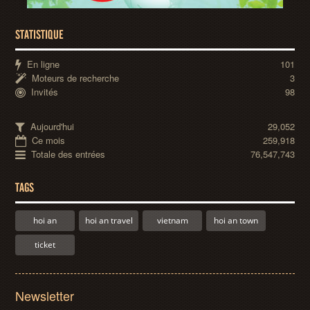
STATISTIQUE
En ligne
101
Moteurs de recherche
3
Invités
98
Aujourd'hui
29,052
Ce mois
259,918
Totale des entrées
76,547,743
TAGS
hoi an
hoi an travel
vietnam
hoi an town
ticket
Newsletter