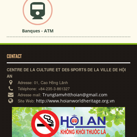
Banques - ATM
CONTACT
CENTRE DE LA CULTURE ET DES SPORTS DE LA VILLE DE HỘI
AN
Adresse:
01, Cao Hồng Lãnh
Téléphone:
+84-235-3-861327
Trungtamvhtthoian@gmail.com
Adresse mail:
http://www.hoianworldheritage.org.vn
Site Web: