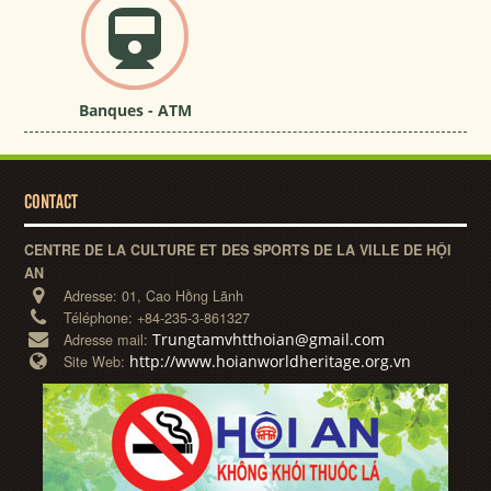
Banques - ATM
CONTACT
CENTRE DE LA CULTURE ET DES SPORTS DE LA VILLE DE HỘI
AN
Adresse:
01, Cao Hồng Lãnh
Téléphone:
+84-235-3-861327
Trungtamvhtthoian@gmail.com
Adresse mail:
http://www.hoianworldheritage.org.vn
Site Web: