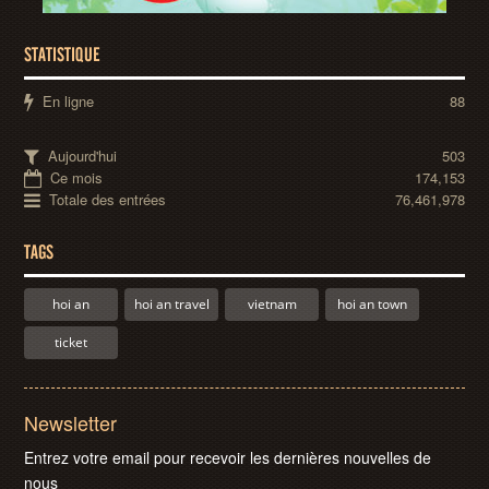
STATISTIQUE
En ligne
88
Aujourd'hui
503
Ce mois
174,153
Totale des entrées
76,461,978
TAGS
hoi an
hoi an travel
vietnam
hoi an town
ticket
Newsletter
Entrez votre email pour recevoir les dernières nouvelles de
nous