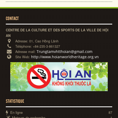
CONTACT
CENTRE DE LA CULTURE ET DES SPORTS DE LA VILLE DE HỘI
AN
Adresse:
01, Cao Hồng Lãnh
Téléphone:
+84-235-3-861327
Trungtamvhtthoian@gmail.com
Adresse mail:
http://www.hoianworldheritage.org.vn
Site Web:
STATISTIQUE
En ligne
87
Moteurs de recherche
1