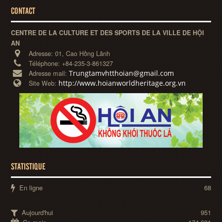
CONTACT
CENTRE DE LA CULTURE ET DES SPORTS DE LA VILLE DE HỘI
AN
Adresse:
01, Cao Hồng Lãnh
Téléphone:
+84-235-3-861327
Trungtamvhtthoian@gmail.com
Adresse mail:
http://www.hoianworldheritage.org.vn
Site Web:
STATISTIQUE
En ligne
68
Aujourd'hui
951