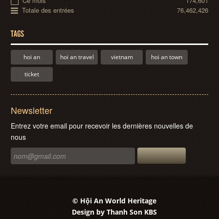
Ce mois
174,601
Totale des entrées
76,462,426
TAGS
hoi an
hoi an travel
vietnam
hoi an town
ticket
Newsletter
Entrez votre email pour recevoir les dernières nouvelles de
nous
© Hội An World Heritage
Design by
Thanh Son KBS