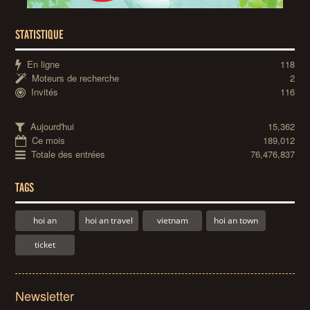
STATISTIQUE
En ligne
118
Moteurs de recherche
2
Invités
116
Aujourd'hui
15,362
Ce mois
189,012
Totale des entrées
76,476,837
TAGS
hoi an
hoi an travel
vietnam
hoi an town
ticket
Newsletter