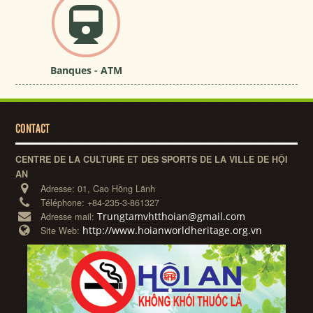
Banques - ATM
CONTACT
CENTRE DE LA CULTURE ET DES SPORTS DE LA VILLE DE HỘI
AN
Adresse:
01, Cao Hồng Lãnh
Téléphone:
+84-235-3-861327
Trungtamvhtthoian@gmail.com
Adresse mail:
http://www.hoianworldheritage.org.vn
Site Web: