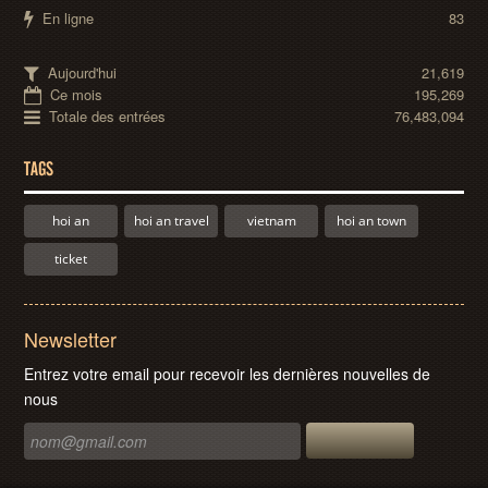
En ligne
83
Aujourd'hui
21,619
Ce mois
195,269
Totale des entrées
76,483,094
TAGS
hoi an
hoi an travel
vietnam
hoi an town
ticket
Newsletter
Entrez votre email pour recevoir les dernières nouvelles de
nous