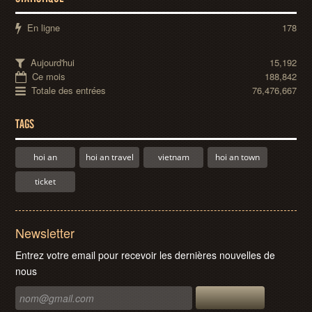
En ligne
178
Aujourd'hui
15,192
Ce mois
188,842
Totale des entrées
76,476,667
TAGS
hoi an
hoi an travel
vietnam
hoi an town
ticket
Newsletter
Entrez votre email pour recevoir les dernières nouvelles de
nous