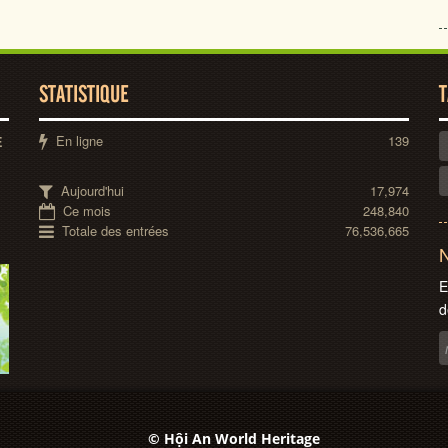
STATISTIQUE
T
En ligne
139
E
Aujourd'hui
17,974
Ce mois
248,840
Totale des entrées
76,536,665
N
E
d
© Hội An World Heritage