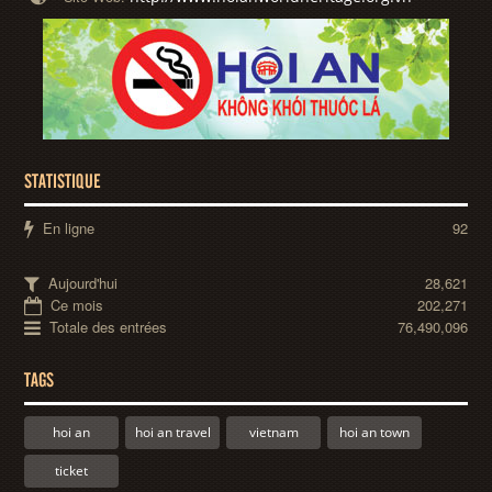
STATISTIQUE
En ligne
92
Aujourd'hui
28,621
Ce mois
202,271
Totale des entrées
76,490,096
TAGS
hoi an
hoi an travel
vietnam
hoi an town
ticket