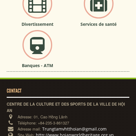
Divertissement
Services de santé
Banques - ATM
CONTACT
CENTRE DE LA CULTURE ET DES SPORTS DE LA VILLE DE HỘI
AN
Adresse:
01, Cao Hồng Lãnh
Téléphone:
+84-235-3-861327
Trungtamvhtthoian@gmail.com
Adresse mail:
http://www.hoianworldheritage.org.vn
Site Web: