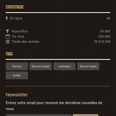
STATISTIQUE
En ligne
55
Aujourd'hui
25,692
Ce mois
230,683
Totale des entrées
76,518,508
TAGS
hoi an
hoi an travel
vietnam
hoi an town
ticket
Newsletter
Entrez votre email pour recevoir les dernières nouvelles de
nous