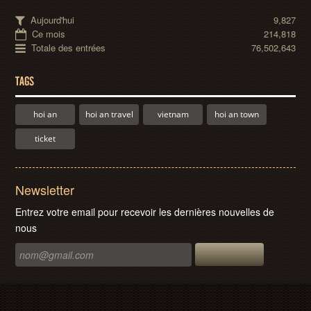
Aujourd'hui
9,827
Ce mois
214,818
Totale des entrées
76,502,643
TAGS
hoi an
hoi an travel
vietnam
hoi an town
ticket
Newsletter
Entrez votre email pour recevoir les dernières nouvelles de
nous