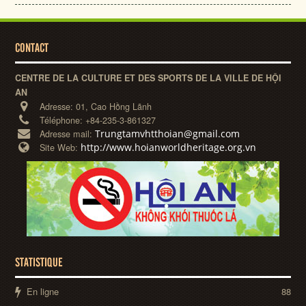
CONTACT
CENTRE DE LA CULTURE ET DES SPORTS DE LA VILLE DE HỘI
AN
Adresse:
01, Cao Hồng Lãnh
Téléphone:
+84-235-3-861327
Trungtamvhtthoian@gmail.com
Adresse mail:
http://www.hoianworldheritage.org.vn
Site Web:
STATISTIQUE
En ligne
88