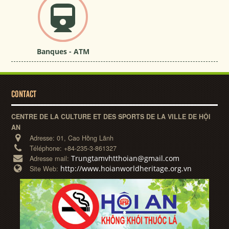
Banques - ATM
CONTACT
CENTRE DE LA CULTURE ET DES SPORTS DE LA VILLE DE HỘI
AN
Adresse:
01, Cao Hồng Lãnh
Téléphone:
+84-235-3-861327
Trungtamvhtthoian@gmail.com
Adresse mail:
http://www.hoianworldheritage.org.vn
Site Web: