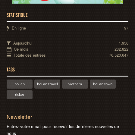
STATISTIQUE
En ligne
97
Aujourd'hui
1,956
Ce mois
232,822
Totale des entrées
76,520,647
TAGS
hoi an
hoi an travel
vietnam
hoi an town
ticket
Newsletter
Entrez votre email pour recevoir les dernières nouvelles de
nous