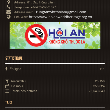
Adresse:
01, Cao Hồng Lãnh
Téléphone:
+84-235-3-861327
Trungtamvhtthoian@gmail.com
Adresse mail:
http://www.hoianworldheritage.org.vn
Site Web:
STATISTIQUE
En ligne
111
Aujourd'hui
25,158
Ce mois
256,024
Totale des entrées
76,543,849
TAGS