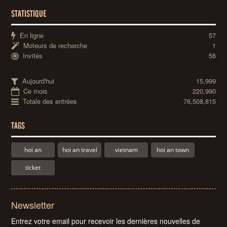
STATISTIQUE
En ligne
57
Moteurs de recherche
1
Invités
56
Aujourd'hui
15,999
Ce mois
220,990
Totale des entrées
76,508,815
TAGS
hoi an
hoi an travel
vietnam
hoi an town
ticket
Newsletter
Entrez votre email pour recevoir les dernières nouvelles de