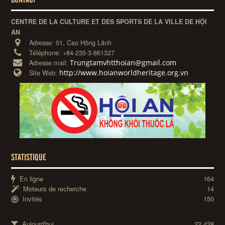
CONTACT
CENTRE DE LA CULTURE ET DES SPORTS DE LA VILLE DE HỘI
AN
Adresse:
01, Cao Hồng Lãnh
Téléphone:
+84-235-3-861327
Trungtamvhtthoian@gmail.com
Adresse mail:
http://www.hoianworldheritage.org.vn
Site Web:
STATISTIQUE
En ligne
164
Moteurs de recherche
14
Invités
150
Aujourd'hui
22,438