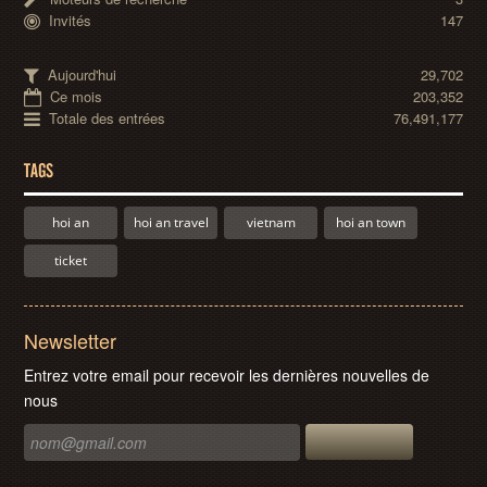
Invités
147
Aujourd'hui
29,702
Ce mois
203,352
Totale des entrées
76,491,177
TAGS
hoi an
hoi an travel
vietnam
hoi an town
ticket
Newsletter
Entrez votre email pour recevoir les dernières nouvelles de
nous