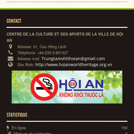
CONTACT
CENTRE DE LA CULTURE ET DES SPORTS DE LA VILLE DE HỘI
AN
Adresse:
01, Cao Hồng Lãnh
Téléphone:
+84-235-3-861327
Trungtamvhtthoian@gmail.com
Adresse mail:
http://www.hoianworldheritage.org.vn
Site Web:
STATISTIQUE
En ligne
150
Moteurs de recherche
3