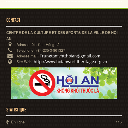
CONTACT
CENTRE DE LA CULTURE ET DES SPORTS DE LA VILLE DE HỘI
AN
Adresse:
01, Cao Hồng Lãnh
Téléphone:
+84-235-3-861327
Trungtamvhtthoian@gmail.com
Adresse mail:
http://www.hoianworldheritage.org.vn
Site Web:
STATISTIQUE
En ligne
115