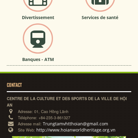
Divertissement
Services de santé
Banques - ATM
CONTACT
CENTRE DE LA CULTURE ET DES SPORTS DE LA VILLE DE HỘI
AN
Adresse:
01, Cao Hồng Lãnh
Téléphone:
+84-235-3-861327
Trungtamvhtthoian@gmail.com
Adresse mail:
http://www.hoianworldheritage.org.vn
Site Web: