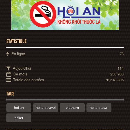
STATISTIQUE
En ligne
78
Aujourd'hui
114
Ce mois
230,980
Totale des entrées
76,518,805
TAGS
hoi an
hoi an travel
vietnam
hoi an town
ticket