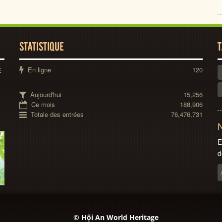
STATISTIQUE
T
En ligne
120
E
Aujourd'hui
15,256
Ce mois
188,906
Totale des entrées
76,476,731
N
E
d
© Hội An World Heritage