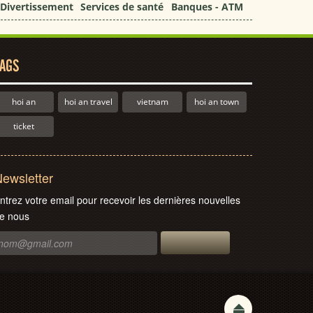
Divertissement
Services de santé
Banques - ATM
AGS
hoi an
hoi an travel
vietnam
hoi an town
ticket
ewsletter
ntrez votre email pour recevoir les dernières nouvelles
e nous