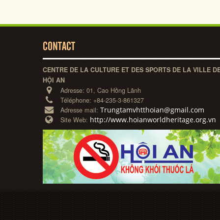
CONTACT
CENTRE DE LA CULTURE ET DES SPORTS DE LA VILLE D
HỘI AN
Adresse:
01, Cao Hồng Lãnh
Téléphone:
+84-235-3-861327
Trungtamvhtthoian@gmail.com
Adresse mail:
http://www.hoianworldheritage.org.vn
Site Web: