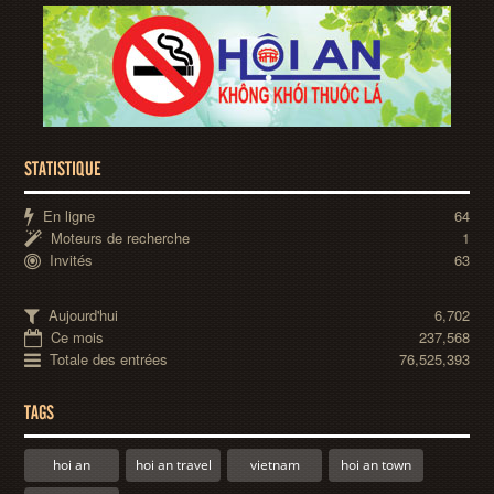
STATISTIQUE
En ligne
64
Moteurs de recherche
1
Invités
63
Aujourd'hui
6,702
Ce mois
237,568
Totale des entrées
76,525,393
TAGS
hoi an
hoi an travel
vietnam
hoi an town