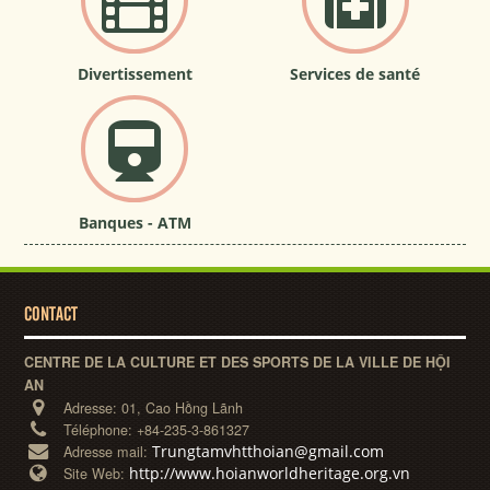
Divertissement
Services de santé
Banques - ATM
CONTACT
CENTRE DE LA CULTURE ET DES SPORTS DE LA VILLE DE HỘI
AN
Adresse:
01, Cao Hồng Lãnh
Téléphone:
+84-235-3-861327
Trungtamvhtthoian@gmail.com
Adresse mail:
http://www.hoianworldheritage.org.vn
Site Web: