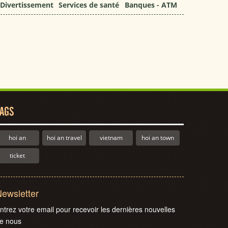
Divertissement
Services de santé
Banques - ATM
AGS
hoi an
hoi an travel
vietnam
hoi an town
ticket
ewsletter
ntrez votre email pour recevoir les dernières nouvelles
e nous