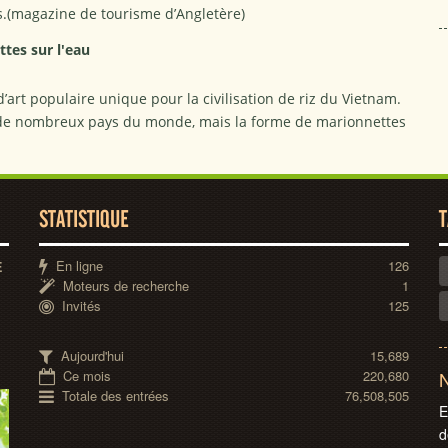
s.(magazine de tourisme d’Angletère)
tes sur l'eau
’art populaire unique pour la civilisation de riz du Vietnam.
 de nombreux pays du monde, mais la forme de marionnettes
STATISTIQUE
T
En ligne
126
E
Moteurs de recherche
1
Invités
125
Aujourd'hui
15,689
Ce mois
220,680
N
Totale des entrées
76,508,505
E
d