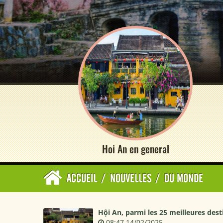
Hoi An en general
ACCUEIL
/
NOUVELLES
/
DU MONDE
Hội An, parmi les 25 meilleures des
08:47 14/02/2025