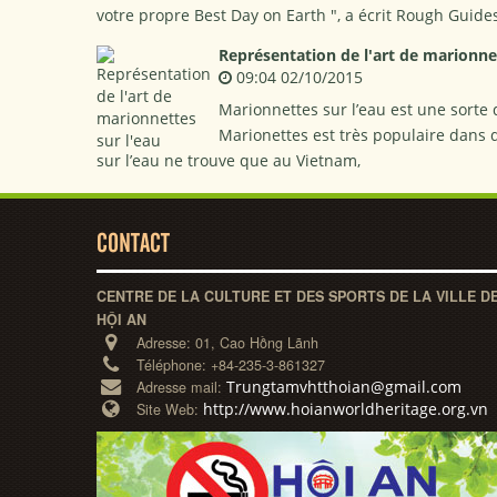
votre propre Best Day on Earth ", a écrit Rough Guide
Représentation de l'art de marionnet
09:04 02/10/2015
Marionnettes sur l’eau est une sorte d
Marionettes est très populaire dans
sur l’eau ne trouve que au Vietnam,
CONTACT
CENTRE DE LA CULTURE ET DES SPORTS DE LA VILLE D
HỘI AN
Adresse:
01, Cao Hồng Lãnh
Téléphone:
+84-235-3-861327
Trungtamvhtthoian@gmail.com
Adresse mail:
http://www.hoianworldheritage.org.vn
Site Web: