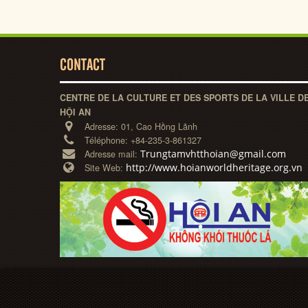
CONTACT
CENTRE DE LA CULTURE ET DES SPORTS DE LA VILLE D
HỘI AN
Adresse:
01, Cao Hồng Lãnh
Téléphone:
+84-235-3-861327
Trungtamvhtthoian@gmail.com
Adresse mail:
http://www.hoianworldheritage.org.vn
Site Web: