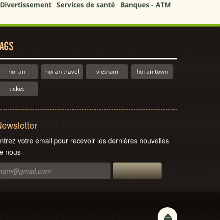
Divertissement
Services de santé
Banques - ATM
AGS
hoi an
hoi an travel
vietnam
hoi an town
ticket
ewsletter
ntrez votre email pour recevoir les dernières nouvelles
e nous