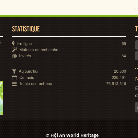
STATISTIQUE
T
En ligne
65
E
Moteurs de recherche
1
Invités
64
Aujourd'hui
20,500
Ce mois
225,491
N
Totale des entrées
76,513,316
E
d
© Hội An World Heritage