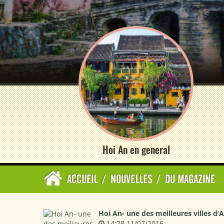
Hoi An en general
ACCUEIL
/
NOUVELLES
/
DU MAGAZINE
Hoi An- une des meilleures villes d’A
14:28 11/07/2016