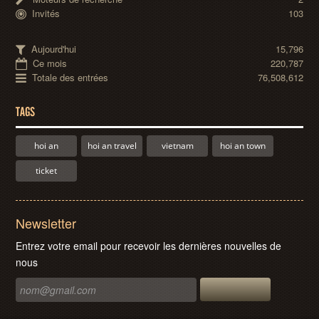
Invités
103
Aujourd'hui
15,796
Ce mois
220,787
Totale des entrées
76,508,612
TAGS
hoi an
hoi an travel
vietnam
hoi an town
ticket
Newsletter
Entrez votre email pour recevoir les dernières nouvelles de
nous