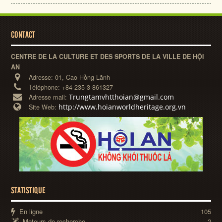
CONTACT
CENTRE DE LA CULTURE ET DES SPORTS DE LA VILLE DE HỘI
AN
Adresse:
01, Cao Hồng Lãnh
Téléphone:
+84-235-3-861327
Trungtamvhtthoian@gmail.com
Adresse mail:
http://www.hoianworldheritage.org.vn
Site Web:
STATISTIQUE
En ligne
105
Moteurs de recherche
2