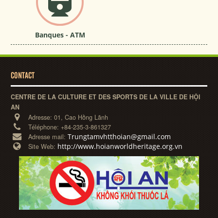
Banques - ATM
CONTACT
CENTRE DE LA CULTURE ET DES SPORTS DE LA VILLE DE HỘI
AN
Adresse:
01, Cao Hồng Lãnh
Téléphone:
+84-235-3-861327
Trungtamvhtthoian@gmail.com
Adresse mail:
http://www.hoianworldheritage.org.vn
Site Web: