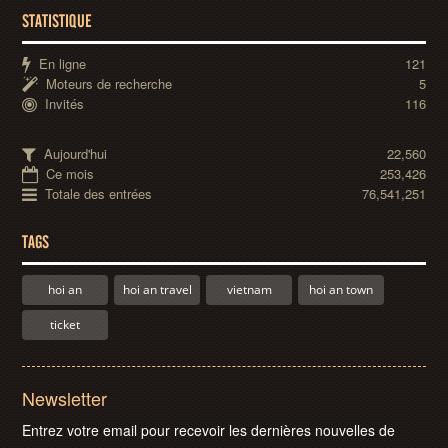
STATISTIQUE
En ligne
121
Moteurs de recherche
5
Invités
116
Aujourd'hui
22,560
Ce mois
253,426
Totale des entrées
76,541,251
TAGS
hoi an
hoi an travel
vietnam
hoi an town
ticket
Newsletter
Entrez votre email pour recevoir les dernières nouvelles de