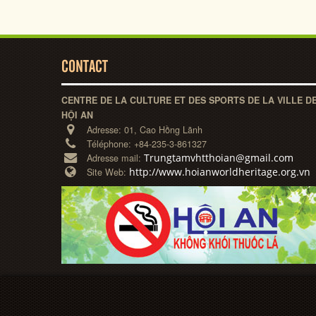
CONTACT
CENTRE DE LA CULTURE ET DES SPORTS DE LA VILLE D
HỘI AN
Adresse:
01, Cao Hồng Lãnh
Téléphone:
+84-235-3-861327
Trungtamvhtthoian@gmail.com
Adresse mail:
http://www.hoianworldheritage.org.vn
Site Web: