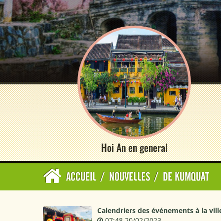
Hoi An en general
ACCUEIL
/
NOUVELLES
/
DE KUMQUAT
Calendriers des événements à la vill
07:48 20/02/2023