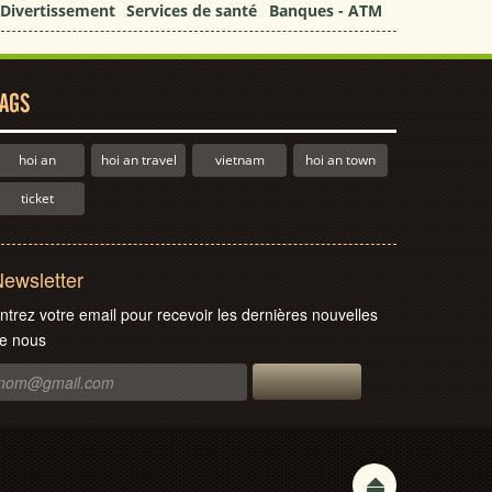
Divertissement
Services de santé
Banques - ATM
AGS
hoi an
hoi an travel
vietnam
hoi an town
ticket
ewsletter
ntrez votre email pour recevoir les dernières nouvelles
e nous