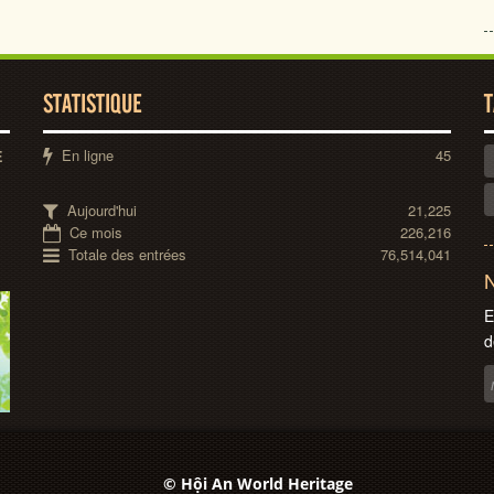
STATISTIQUE
T
En ligne
45
E
Aujourd'hui
21,225
Ce mois
226,216
Totale des entrées
76,514,041
N
E
d
© Hội An World Heritage