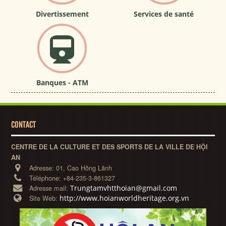
Divertissement
Services de santé
Banques - ATM
CONTACT
CENTRE DE LA CULTURE ET DES SPORTS DE LA VILLE DE HỘI
AN
Adresse:
01, Cao Hồng Lãnh
Téléphone:
+84-235-3-861327
Trungtamvhtthoian@gmail.com
Adresse mail:
http://www.hoianworldheritage.org.vn
Site Web: