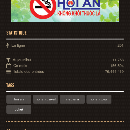
STATISTIQUE
En ligne
201
Aujourd'hui
11,758
Ce mois
156,594
Totale des entrées
76,444,419
TAGS
hoi an
hoi an travel
vietnam
hoi an town
ticket