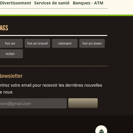
Divertissement
Services de santé
Banques - ATM
AGS
hoi an
hoi an travel
vietnam
hoi an town
ticket
ewsletter
ntrez votre email pour recevoir les dernières nouvelles
e nous