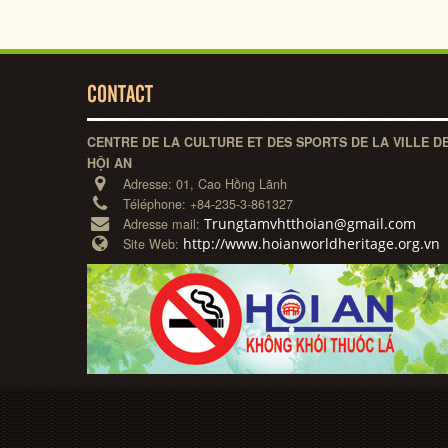
CONTACT
CENTRE DE LA CULTURE ET DES SPORTS DE LA VILLE D
HỘI AN
Adresse:
01, Cao Hồng Lãnh
Téléphone:
+84-235-3-861327
Trungtamvhtthoian@gmail.com
Adresse mail:
http://www.hoianworldheritage.org.vn
Site Web: