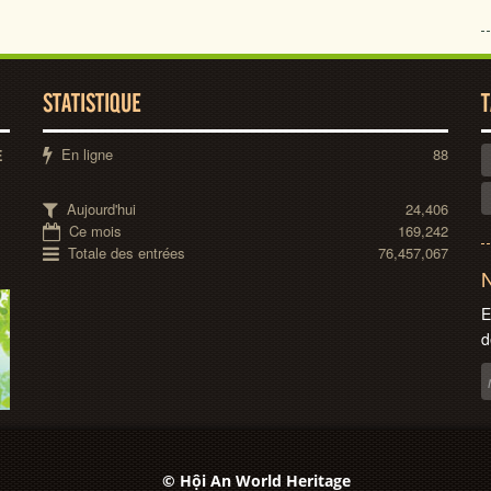
STATISTIQUE
T
En ligne
88
E
Aujourd'hui
24,406
Ce mois
169,242
Totale des entrées
76,457,067
N
E
d
© Hội An World Heritage