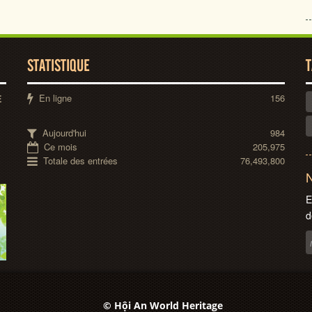
STATISTIQUE
T
En ligne
156
E
Aujourd'hui
984
Ce mois
205,975
Totale des entrées
76,493,800
N
E
d
© Hội An World Heritage