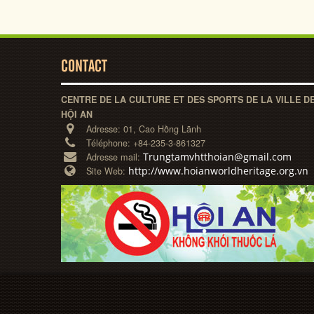
CONTACT
CENTRE DE LA CULTURE ET DES SPORTS DE LA VILLE D
HỘI AN
Adresse:
01, Cao Hồng Lãnh
Téléphone:
+84-235-3-861327
Trungtamvhtthoian@gmail.com
Adresse mail:
http://www.hoianworldheritage.org.vn
Site Web: