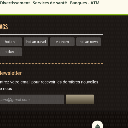
Divertissement
Services de santé
Banques - ATM
AGS
hoi an
hoi an travel
vietnam
hoi an town
ticket
ewsletter
ntrez votre email pour recevoir les dernières nouvelles
e nous