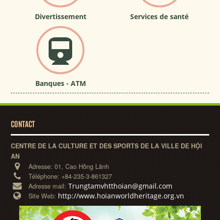
Divertissement
Services de santé
Banques - ATM
CONTACT
CENTRE DE LA CULTURE ET DES SPORTS DE LA VILLE DE HỘI
AN
Adresse:
01, Cao Hồng Lãnh
Téléphone:
+84-235-3-861327
Trungtamvhtthoian@gmail.com
Adresse mail:
http://www.hoianworldheritage.org.vn
Site Web: