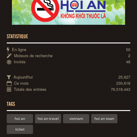
STATISTIQUE
En ligne
50
Moteurs de recherche
2
Invités
48
Aujourd'hui
25,627
Ce mois
230,618
Totale des entrées
76,518,443
TAGS
hoi an
hoi an travel
vietnam
hoi an town
ticket