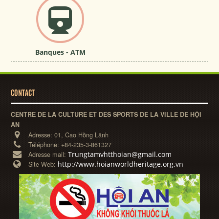
Banques - ATM
CONTACT
CENTRE DE LA CULTURE ET DES SPORTS DE LA VILLE DE HỘI
AN
Adresse:
01, Cao Hồng Lãnh
Téléphone:
+84-235-3-861327
Trungtamvhtthoian@gmail.com
Adresse mail:
http://www.hoianworldheritage.org.vn
Site Web: