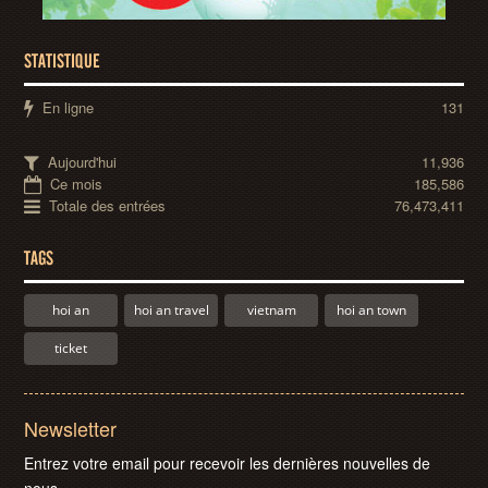
STATISTIQUE
En ligne
131
Aujourd'hui
11,936
Ce mois
185,586
Totale des entrées
76,473,411
TAGS
hoi an
hoi an travel
vietnam
hoi an town
ticket
Newsletter
Entrez votre email pour recevoir les dernières nouvelles de