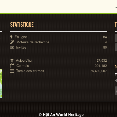
STATISTIQUE
T
En ligne
84
E
Moteurs de recherche
4
Invités
80
Aujourd'hui
27,532
Ce mois
201,182
N
Totale des entrées
76,489,007
E
d
© Hội An World Heritage