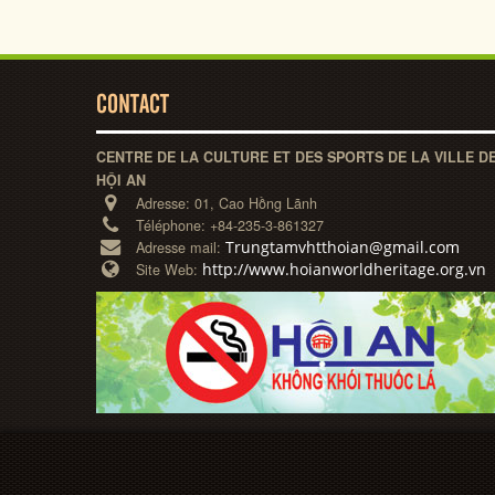
CONTACT
CENTRE DE LA CULTURE ET DES SPORTS DE LA VILLE D
HỘI AN
Adresse:
01, Cao Hồng Lãnh
Téléphone:
+84-235-3-861327
Trungtamvhtthoian@gmail.com
Adresse mail:
http://www.hoianworldheritage.org.vn
Site Web: