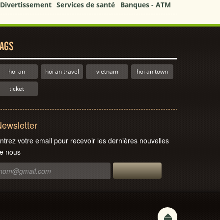
Divertissement
Services de santé
Banques - ATM
AGS
hoi an
hoi an travel
vietnam
hoi an town
ticket
ewsletter
ntrez votre email pour recevoir les dernières nouvelles
e nous